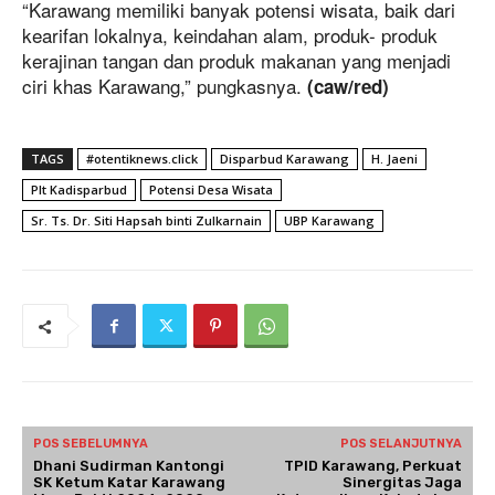
“Karawang memiliki banyak potensi wisata, baik dari
kearifan lokalnya, keindahan alam, produk- produk
kerajinan tangan dan produk makanan yang menjadi
ciri khas Karawang,” pungkasnya.
(caw/red)
TAGS
#otentiknews.click
Disparbud Karawang
H. Jaeni
Plt Kadisparbud
Potensi Desa Wisata
Sr. Ts. Dr. Siti Hapsah binti Zulkarnain
UBP Karawang
POS SEBELUMNYA
POS SELANJUTNYA
Dhani Sudirman Kantongi
TPID Karawang, Perkuat
SK Ketum Katar Karawang
Sinergitas Jaga