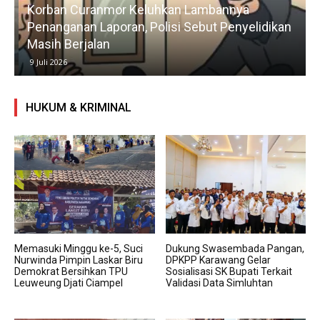
Korban Curanmor Keluhkan Lambannya
Penanganan Laporan, Polisi Sebut Penyelidikan
Masih Berjalan
9 Juli 2026
HUKUM & KRIMINAL
Memasuki Minggu ke-5, Suci
Dukung Swasembada Pangan,
Nurwinda Pimpin Laskar Biru
DPKPP Karawang Gelar
Demokrat Bersihkan TPU
Sosialisasi SK Bupati Terkait
Leuweung Djati Ciampel
Validasi Data Simluhtan