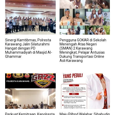
Sinergi Kamtibmas, Polresta
Pengguna GOKAR di Sekolah
Karawang Jalin Silaturahmi
Menengah Atas Negeri
Hangat dengan PD
(SMAN) 2 Karawang
Muhammadiyah di Masjid Al-
Meningkat, Pelajar Antusias
Ghammar
Dukung Transportasi Online
Asli Karawang
Perkuat Kemitraan, Kapolresta
Maju Pilbpd Walahar, Sihabudin