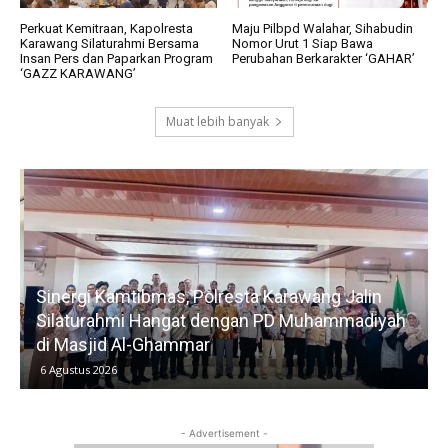
Perkuat Kemitraan, Kapolresta
Maju Pilbpd Walahar, Sihabudin
Karawang Silaturahmi Bersama
Nomor Urut 1 Siap Bawa
Insan Pers dan Paparkan Program
Perubahan Berkarakter ‘GAHAR’
‘GAZZ KARAWANG’
Muat lebih banyak
g
Sinergi Kamtibmas, Polresta Karawang Jalin
Silaturahmi Hangat dengan PD Muhammadiyah
di Masjid Al-Ghammar
6 Agustus 2026
- Advertisement -