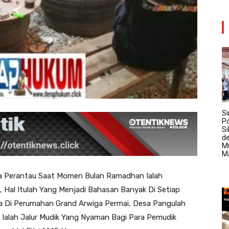
Si
Po
Si
d
M
M
ra Perantau Saat Momen Bulan Ramadhan Ialah
, Hal Itulah Yang Menjadi Bahasan Banyak Di Setiap
a Di Perumahan Grand Arwiga Permai, Desa Pangulah
 Ialah Jalur Mudik Yang Nyaman Bagi Para Pemudik