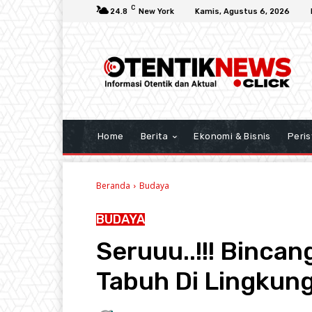
C
24.8
New York
Kamis, Agustus 6, 2026
Home
Berita
Ekonomi & Bisnis
Peris
Beranda
Budaya
BUDAYA
Seruuu..!!! Bincan
Tabuh Di Lingkun