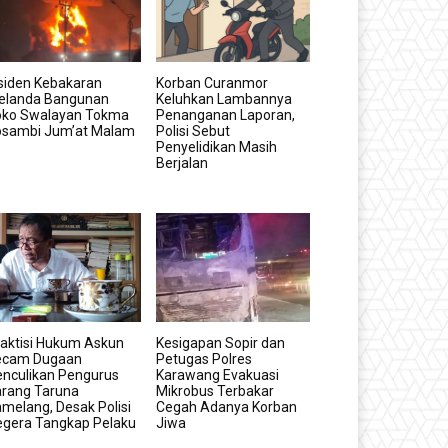
siden Kebakaran
Korban Curanmor
elanda Bangunan
Keluhkan Lambannya
oko Swalayan Tokma
Penanganan Laporan,
osambi Jum’at Malam
Polisi Sebut
Penyelidikan Masih
Berjalan
aktisi Hukum Askun
Kesigapan Sopir dan
ecam Dugaan
Petugas Polres
nculikan Pengurus
Karawang Evakuasi
arang Taruna
Mikrobus Terbakar
melang, Desak Polisi
Cegah Adanya Korban
egera Tangkap Pelaku
Jiwa