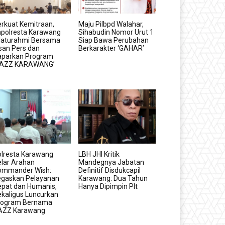
rkuat Kemitraan,
Maju Pilbpd Walahar,
apolresta Karawang
Sihabudin Nomor Urut 1
ilaturahmi Bersama
Siap Bawa Perubahan
san Pers dan
Berkarakter ‘GAHAR’
aparkan Program
GAZZ KARAWANG’
olresta Karawang
LBH JHI Kritik
lar Arahan
Mandegnya Jabatan
ommander Wish:
Definitif Disdukcapil
egaskan Pelayanan
Karawang: Dua Tahun
epat dan Humanis,
Hanya Dipimpin Plt
kaligus Luncurkan
rogram Bernama
AZZ Karawang