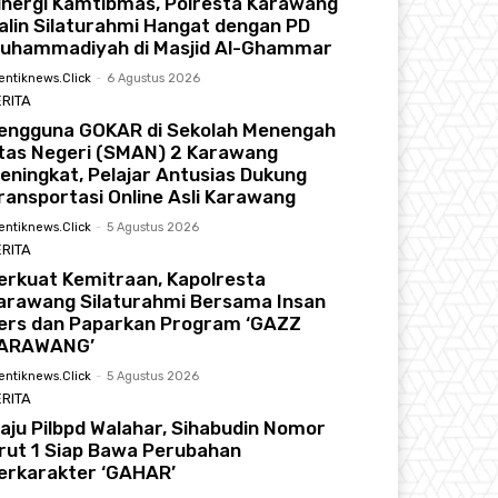
inergi Kamtibmas, Polresta Karawang
alin Silaturahmi Hangat dengan PD
uhammadiyah di Masjid Al-Ghammar
entiknews.click
-
6 Agustus 2026
RITA
engguna GOKAR di Sekolah Menengah
tas Negeri (SMAN) 2 Karawang
eningkat, Pelajar Antusias Dukung
ransportasi Online Asli Karawang
entiknews.click
-
5 Agustus 2026
RITA
erkuat Kemitraan, Kapolresta
arawang Silaturahmi Bersama Insan
ers dan Paparkan Program ‘GAZZ
ARAWANG’
entiknews.click
-
5 Agustus 2026
RITA
aju Pilbpd Walahar, Sihabudin Nomor
rut 1 Siap Bawa Perubahan
erkarakter ‘GAHAR’
Saryadi Fraksi Partai Demokrat Karawan