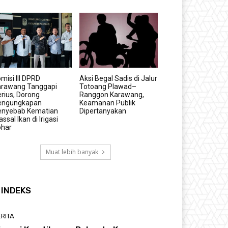
misi III DPRD
Aksi Begal Sadis di Jalur
arawang Tanggapi
Totoang Plawad–
rius, Dorong
Ranggon Karawang,
engungkapan
Keamanan Publik
enyebab Kematian
Dipertanyakan
ssal Ikan di Irigasi
ohar
Muat lebih banyak
INDEKS
RITA