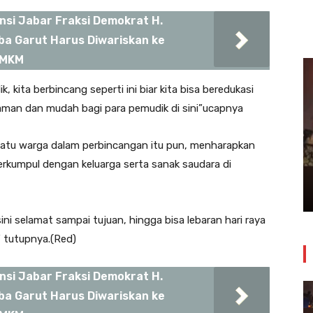
si Jabar Fraksi Demokrat H.
ba Garut Harus Diwariskan ke
UMKM
k, kita berbincang seperti ini biar kita bisa beredukasi
yaman dan mudah bagi para pemudik di sini”ucapnya
Insiden Kebakaran Melanda
satu warga dalam perbincangan itu pun, menharapkan
Bangunan Toko Swalayan Tokma
erkumpul dengan keluarga serta sanak saudara di
Kosambi Jum’at Malam
24 Juli 2026
i selamat sampai tujuan, hingga bisa lebaran hari raya
” tutupnya.(Red)
si Jabar Fraksi Demokrat H.
ba Garut Harus Diwariskan ke