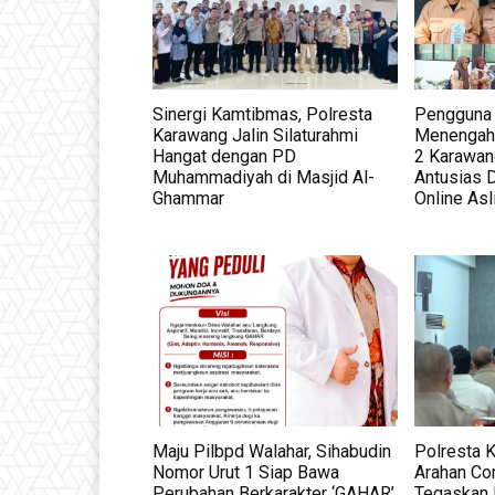
Sinergi Kamtibmas, Polresta
Pengguna 
Karawang Jalin Silaturahmi
Menengah 
Hangat dengan PD
2 Karawan
Muhammadiyah di Masjid Al-
Antusias 
Ghammar
Online As
Maju Pilbpd Walahar, Sihabudin
Polresta 
Nomor Urut 1 Siap Bawa
Arahan Co
Perubahan Berkarakter ‘GAHAR’
Tegaskan 