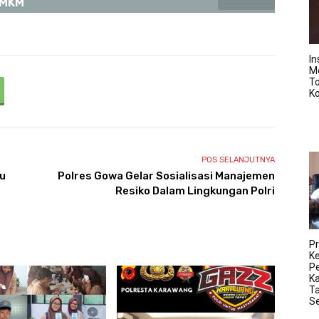
UMKM
In
M
T
K
POS SELANJUTNYA
u
Polres Gowa Gelar Sosialisasi Manajemen
Resiko Dalam Lingkungan Polri
Pr
K
Pe
K
Ta
S