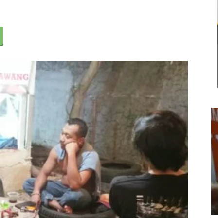
Usut Keras Tawuran Remaja di
Klari, Polres Karawang Lakukan
Olah TKP dan Buru Pelaku
22 Juli 2026