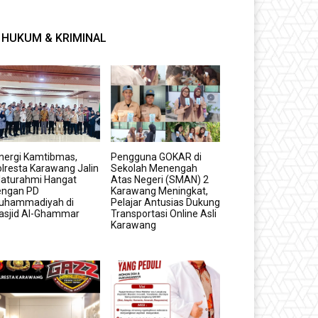
HUKUM & KRIMINAL
nergi Kamtibmas,
Pengguna GOKAR di
lresta Karawang Jalin
Sekolah Menengah
laturahmi Hangat
Atas Negeri (SMAN) 2
engan PD
Karawang Meningkat,
uhammadiyah di
Pelajar Antusias Dukung
asjid Al-Ghammar
Transportasi Online Asli
Karawang