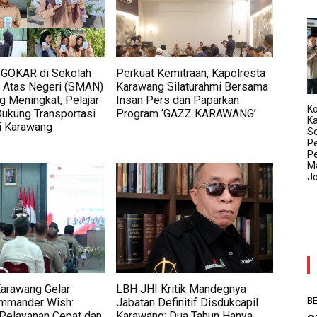
GOKAR di Sekolah
Perkuat Kemitraan, Kapolresta
Atas Negeri (SMAN)
Karawang Silaturahmi Bersama
g Meningkat, Pelajar
Insan Pers dan Paparkan
Ko
Dukung Transportasi
Program ‘GAZZ KARAWANG’
K
li Karawang
Se
P
P
Ma
J
Karawang Gelar
LBH JHI Kritik Mandegnya
BE
mmander Wish:
Jabatan Definitif Disdukcapil
Pelayanan Cepat dan
Karawang: Dua Tahun Hanya