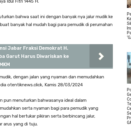
 Idul Fitri 1445 H.
Pe
turkan bahwa saat ini dengan banyak nya jalur mudik ke
K
S
buat banyak hal mudah bagi para pemudik di perumahan
In
P
‘
si Jabar Fraksi Demokrat H.
ba Garut Harus Diwariskan ke
UMKM
mau mudik, dengan jalan yang nyaman dan memudahkan
dia otentiknews.click, Kamis 28/03/2024
P
Ge
C
in pun menuturkan bahwasanya ideal dalam
T
 memudahkan serta nyaman bagi para pemudik yang
C
Se
gan hal bertukar pikiran serta berbincang jalur,
P
G
 arus yang di tuju.