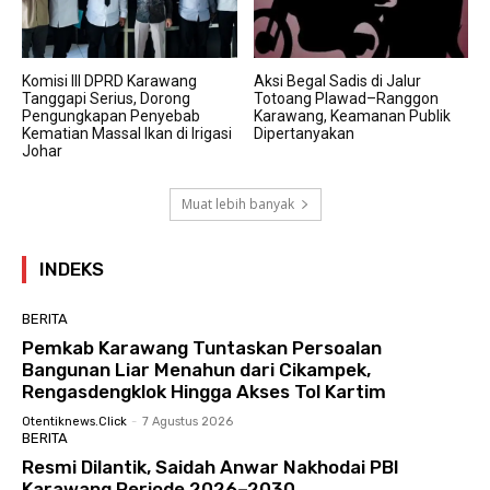
Komisi III DPRD Karawang
Aksi Begal Sadis di Jalur
Tanggapi Serius, Dorong
Totoang Plawad–Ranggon
Pengungkapan Penyebab
Karawang, Keamanan Publik
Kematian Massal Ikan di Irigasi
Dipertanyakan
Johar
Muat lebih banyak
INDEKS
BERITA
Pemkab Karawang Tuntaskan Persoalan
Bangunan Liar Menahun dari Cikampek,
Rengasdengklok Hingga Akses Tol Kartim
Otentiknews.click
-
7 Agustus 2026
BERITA
Resmi Dilantik, Saidah Anwar Nakhodai PBI
Karawang Periode 2026–2030