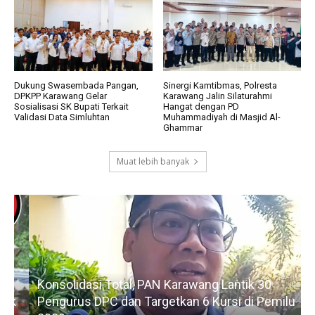
Dukung Swasembada Pangan,
Sinergi Kamtibmas, Polresta
DPKPP Karawang Gelar
Karawang Jalin Silaturahmi
Sosialisasi SK Bupati Terkait
Hangat dengan PD
Validasi Data Simluhtan
Muhammadiyah di Masjid Al-
Ghammar
Muat lebih banyak
Konsolidasi Total, PAN Karawang Lantik 30
k
Pengurus DPC dan Targetkan 6 Kursi di Pemilu
G