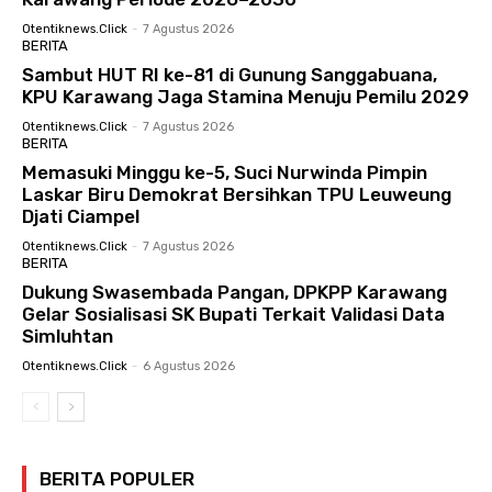
Otentiknews.click
-
7 Agustus 2026
BERITA
Sambut HUT RI ke-81 di Gunung Sanggabuana,
KPU Karawang Jaga Stamina Menuju Pemilu 2029
Otentiknews.click
-
7 Agustus 2026
BERITA
Memasuki Minggu ke-5, Suci Nurwinda Pimpin
Laskar Biru Demokrat Bersihkan TPU Leuweung
Djati Ciampel
Otentiknews.click
-
7 Agustus 2026
BERITA
Dukung Swasembada Pangan, DPKPP Karawang
Gelar Sosialisasi SK Bupati Terkait Validasi Data
Simluhtan
Otentiknews.click
-
6 Agustus 2026
BERITA POPULER