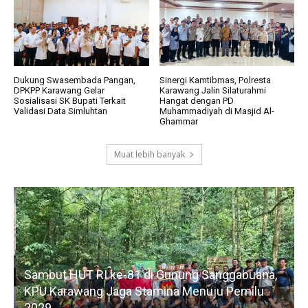
Dukung Swasembada Pangan,
Sinergi Kamtibmas, Polresta
DPKPP Karawang Gelar
Karawang Jalin Silaturahmi
Sosialisasi SK Bupati Terkait
Hangat dengan PD
Validasi Data Simluhtan
Muhammadiyah di Masjid Al-
Ghammar
Muat lebih banyak
Sambut HUT RI ke-81 di Gunung Sanggabuana,
KPU Karawang Jaga Stamina Menuju Pemilu
2029
D