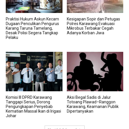
Praktisi Hukum Askun Kecam
Kesigapan Sopir dan Petugas
Dugaan Penculikan Pengurus
Polres Karawang Evakuasi
Karang Taruna Tamelang,
Mikrobus Terbakar Cegah
Desak Polisi Segera Tangkap
Adanya Korban Jiwa
Pelaku
Komisi III DPRD Karawang
Aksi Begal Sadis di Jalur
Tanggapi Serius, Dorong
Totoang Plawad–Ranggon
Pengungkapan Penyebab
Karawang, Keamanan Publik
Kematian Massal Ikan di Irigasi
Dipertanyakan
Johar