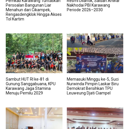
Pemkab Karawang Tuntaskan
Resmi Dilantik, Saidah Anwar
Persoalan Bangunan Liar
Nakhodai PBI Karawang
Menahun dari Cikampek,
Periode 2026–2030
Rengasdengklok Hingga Akses
Tol Kartim
Sambut HUT RI ke-81 di
Memasuki Minggu ke-5, Suci
Gunung Sanggabuana, KPU
Nurwinda Pimpin Laskar Biru
Karawang Jaga Stamina
Demokrat Bersihkan TPU
Menuju Pemilu 2029
Leuweung Djati Ciampel