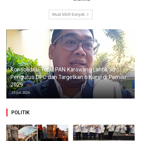
Muat lebih banyak
Konsolidasi Total, PAN Karawang Lantik 30
k
Pengurus DPC dan Targetkan 6 Kursi di Pemilu
G
2029
25 Juli 2026
POLITIK