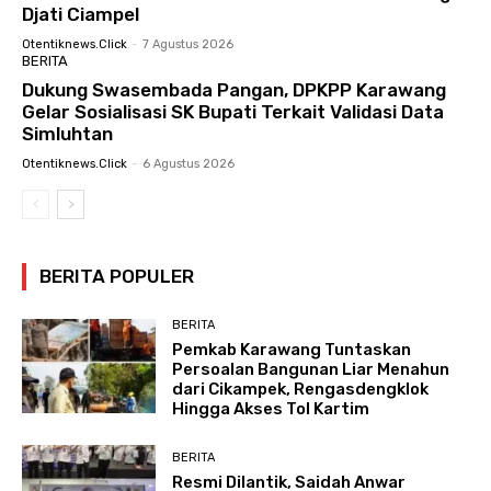
Djati Ciampel
Otentiknews.click
-
7 Agustus 2026
BERITA
Dukung Swasembada Pangan, DPKPP Karawang
Gelar Sosialisasi SK Bupati Terkait Validasi Data
Simluhtan
Otentiknews.click
-
6 Agustus 2026
BERITA POPULER
BERITA
Pemkab Karawang Tuntaskan
Persoalan Bangunan Liar Menahun
dari Cikampek, Rengasdengklok
Hingga Akses Tol Kartim
BERITA
Resmi Dilantik, Saidah Anwar