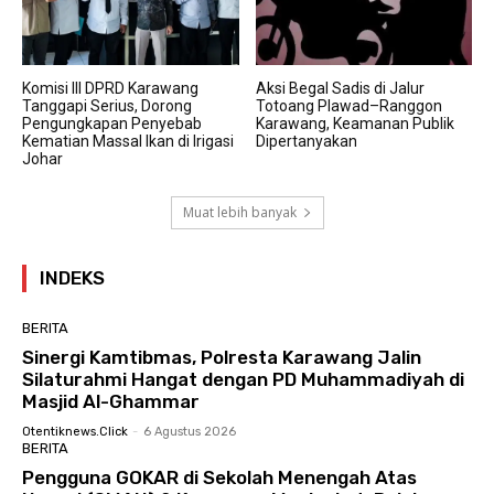
Komisi III DPRD Karawang
Aksi Begal Sadis di Jalur
Tanggapi Serius, Dorong
Totoang Plawad–Ranggon
Pengungkapan Penyebab
Karawang, Keamanan Publik
Kematian Massal Ikan di Irigasi
Dipertanyakan
Johar
Muat lebih banyak
INDEKS
BERITA
Sinergi Kamtibmas, Polresta Karawang Jalin
Silaturahmi Hangat dengan PD Muhammadiyah di
Masjid Al-Ghammar
Otentiknews.click
-
6 Agustus 2026
BERITA
Pengguna GOKAR di Sekolah Menengah Atas