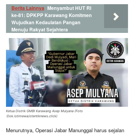
Berita Lainnya
Menyambut HUT RI
ke-81: DPKPP Karawang Komitmen
Wujudkan Kedaulatan Pangan
Menuju Rakyat Sejahtera
Ketua Distrik GMBI Karawang Asep Mulyana (Foto
:Dok.istimewa/otentiknews.click)
Menurutnya, Operasi Jabar Manunggal harus sejalan