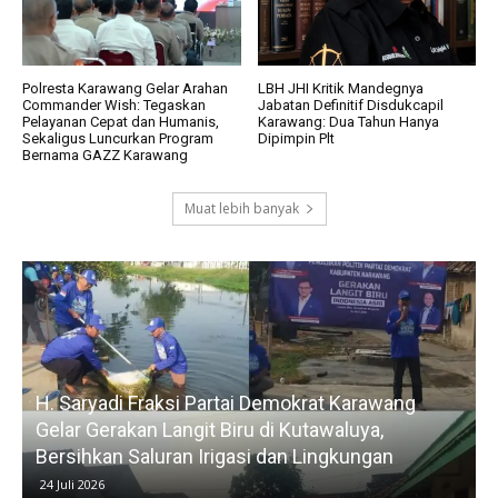
Polresta Karawang Gelar Arahan
LBH JHI Kritik Mandegnya
Commander Wish: Tegaskan
Jabatan Definitif Disdukcapil
Pelayanan Cepat dan Humanis,
Karawang: Dua Tahun Hanya
Sekaligus Luncurkan Program
Dipimpin Plt
Bernama GAZZ Karawang
Muat lebih banyak
H. Saryadi Fraksi Partai Demokrat Karawang
Gelar Gerakan Langit Biru di Kutawaluya,
Bersihkan Saluran Irigasi dan Lingkungan
24 Juli 2026