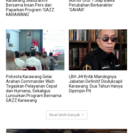
Karawang Silaturahmi
Nomor Urut 1 Siap Bawa
Bersama Insan Pers dan
Perubahan Berkarakter
Paparkan Program ‘GAZZ
‘GAHAR’
KARAWANG’
Polresta Karawang Gelar
LBH JHI Kritik Mandegnya
Arahan Commander Wish:
Jabatan Definitif Disdukcapil
Tegaskan Pelayanan Cepat
Karawang: Dua Tahun Hanya
dan Humanis, Sekaligus
Dipimpin Plt
Luncurkan Program Bernama
GAZZ Karawang
Muat lebih banyak