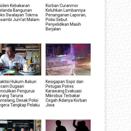
siden Kebakaran
Korban Curanmor
elanda Bangunan
Keluhkan Lambannya
oko Swalayan Tokma
Penanganan Laporan,
osambi Jum’at Malam
Polisi Sebut
Penyelidikan Masih
Berjalan
aktisi Hukum Askun
Kesigapan Sopir dan
ecam Dugaan
Petugas Polres
nculikan Pengurus
Karawang Evakuasi
arang Taruna
Mikrobus Terbakar
melang, Desak Polisi
Cegah Adanya Korban
egera Tangkap Pelaku
Jiwa