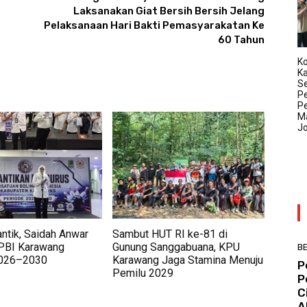
Laksanakan Giat Bersih Bersih Jelang
Pelaksanaan Hari Bakti Pemasyarakatan Ke
60 Tahun
Ko
K
Se
P
P
Ma
J
ntik, Saidah Anwar
Sambut HUT RI ke-81 di
PBI Karawang
Gunung Sanggabuana, KPU
BE
2026–2030
Karawang Jaga Stamina Menuju
P
Pemilu 2029
P
C
A