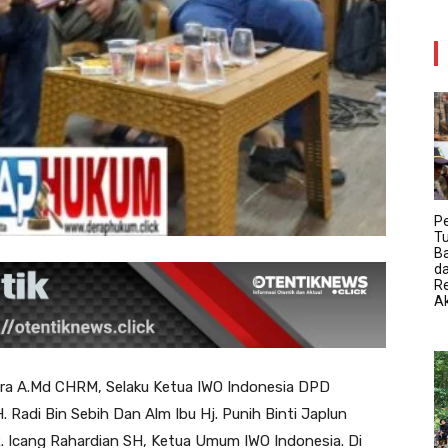
P
T
B
da
R
Ak
ra A.Md CHRM, Selaku Ketua IWO Indonesia DPD
. Radi Bin Sebih Dan Alm Ibu Hj. Punih Binti Japlun
R. Icang Rahardian SH, Ketua Umum IWO Indonesia. Di