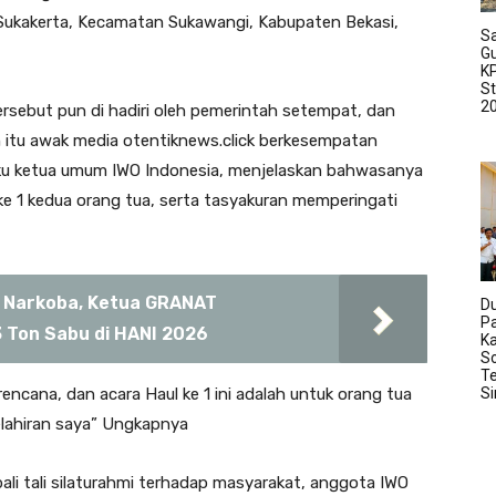
Sukakerta, Kecamatan Sukawangi, Kabupaten Bekasi,
Sa
G
K
S
2
ersebut pun di hadiri oleh pemerintah setempat, dan
itu awak media otentiknews.click berkesempatan
ku ketua umum IWO Indonesia, menjelaskan bahwasanya
ke 1 kedua orang tua, serta tasyakuran memperingati
 Narkoba, Ketua GRANAT
D
P
 Ton Sabu di HANI 2026
K
So
Te
i rencana, dan acara Haul ke 1 ini adalah untuk orang tua
S
kelahiran saya” Ungkapnya
li tali silaturahmi terhadap masyarakat, anggota IWO