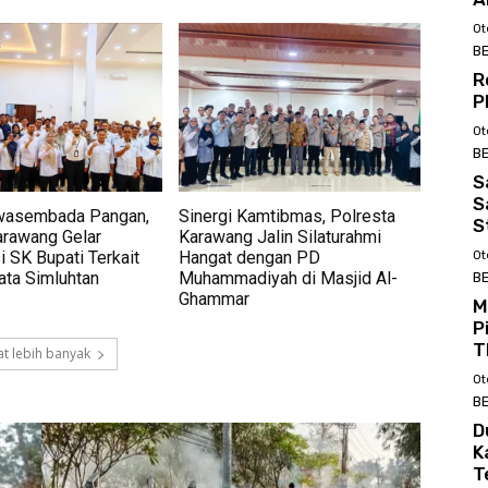
Ot
BE
R
P
Ot
BE
S
S
wasembada Pangan,
Sinergi Kamtibmas, Polresta
S
rawang Gelar
Karawang Jalin Silaturahmi
i SK Bupati Terkait
Hangat dengan PD
Ot
ata Simluhtan
Muhammadiyah di Masjid Al-
BE
Ghammar
M
P
T
t lebih banyak
Ot
BE
D
K
T