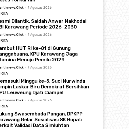
entiknews.click
-
7 Agustus 2026
RITA
esmi Dilantik, Saidah Anwar Nakhodai
BI Karawang Periode 2026–2030
entiknews.click
-
7 Agustus 2026
RITA
ambut HUT RI ke-81 di Gunung
anggabuana, KPU Karawang Jaga
tamina Menuju Pemilu 2029
entiknews.click
-
7 Agustus 2026
RITA
emasuki Minggu ke-5, Suci Nurwinda
impin Laskar Biru Demokrat Bersihkan
PU Leuweung Djati Ciampel
entiknews.click
-
7 Agustus 2026
RITA
ukung Swasembada Pangan, DPKPP
arawang Gelar Sosialisasi SK Bupati
erkait Validasi Data Simluhtan