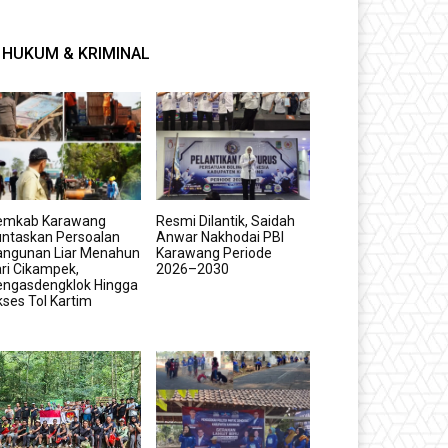
HUKUM & KRIMINAL
emkab Karawang
Resmi Dilantik, Saidah
untaskan Persoalan
Anwar Nakhodai PBI
angunan Liar Menahun
Karawang Periode
ri Cikampek,
2026–2030
engasdengklok Hingga
ses Tol Kartim