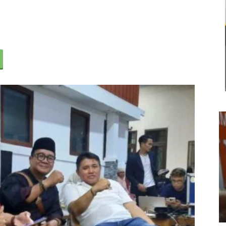
Usut Keras Tawuran Remaja di
Klari, Polres Karawang Lakukan
Olah TKP dan Buru Pelaku
22 Juli 2026