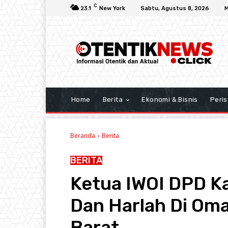
C
23.1
New York
Sabtu, Agustus 8, 2026
M
Home
Berita
Ekonomi & Bisnis
Peris
Beranda
Berita
BERITA
Ketua IWOI DPD K
Dan Harlah Di Om
Barat