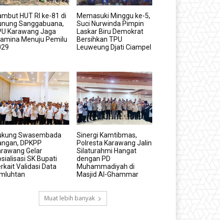
mbut HUT RI ke-81 di
Memasuki Minggu ke-5,
unung Sanggabuana,
Suci Nurwinda Pimpin
PU Karawang Jaga
Laskar Biru Demokrat
tamina Menuju Pemilu
Bersihkan TPU
029
Leuweung Djati Ciampel
ukung Swasembada
Sinergi Kamtibmas,
angan, DPKPP
Polresta Karawang Jalin
arawang Gelar
Silaturahmi Hangat
sialisasi SK Bupati
dengan PD
rkait Validasi Data
Muhammadiyah di
imluhtan
Masjid Al-Ghammar
Muat lebih banyak