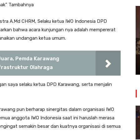
ihak” Tambahnya
tra A.Md CHRM, Selaku ketua IWO Indonesia DPD
rkan bahwa acara kunjungan nya adalah mempererat
nunaikan undangan ketua umum.
Insiden Kebakaran Melanda
Bangunan Toko Swalayan Tokma
Kosambi Jum’at Malam
 Juara, Pemda Karawang
24 Juli 2026
nfrastruktur Olahraga
gan saya selaku ketua DPD Karawang, serta menjalin
Karawang pun berharap sinergitas dalam organisasi IWO
semua anggota IWO Indonesia saat ini haruslah merasa
ngingat semakin besar dan kuatnya organisasi di semua