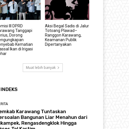
misi III DPRD
Aksi Begal Sadis di Jalur
arawang Tanggapi
Totoang Plawad–
rius, Dorong
Ranggon Karawang,
engungkapan
Keamanan Publik
enyebab Kematian
Dipertanyakan
ssal Ikan di Irigasi
ohar
Muat lebih banyak
INDEKS
RITA
emkab Karawang Tuntaskan
ersoalan Bangunan Liar Menahun dari
ikampek, Rengasdengklok Hingga
kses Tol Kartim