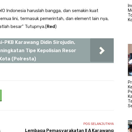
In
WO Indonesia haruslah bangga, dan semakin kuat
M
T
emua lini, termasuk pemerintah, dan element lain nya,
K
atlah besar” Tutupnya.(
Red
)
-PKB Karawang Didin Sirojudin,
ingkatan Tipe Kepolisian Resor
Kota (Polresta)
Pr
K
Pe
K
Ta
S
POS SELANJUTNYA
s
Lembaga Pemasyarakatan II A Karawang