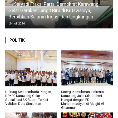
H. Saryadi Fraksi Partai Demokrat Karawang
Gelar Gerakan Langit Biru di Kutawaluya,
Bersihkan Saluran Irigasi dan Lingkungan
24 Juli 2026
POLITIK
Dukung Swasembada Pangan,
Sinergi Kamtibmas, Polresta
DPKPP Karawang Gelar
Karawang Jalin Silaturahmi
Sosialisasi SK Bupati Terkait
Hangat dengan PD
Validasi Data Simluhtan
Muhammadiyah di Masjid Al-
Ghammar