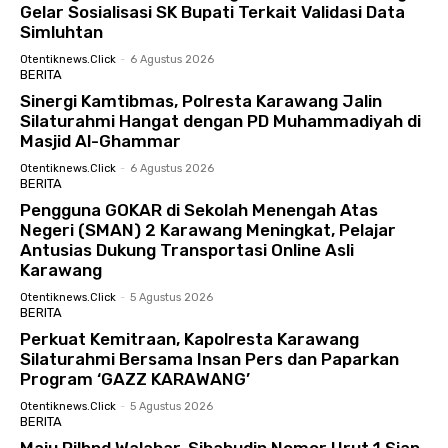
Gelar Sosialisasi SK Bupati Terkait Validasi Data
Simluhtan
Otentiknews.click
-
6 Agustus 2026
BERITA
Sinergi Kamtibmas, Polresta Karawang Jalin
Silaturahmi Hangat dengan PD Muhammadiyah di
Masjid Al-Ghammar
Otentiknews.click
-
6 Agustus 2026
BERITA
Pengguna GOKAR di Sekolah Menengah Atas
Negeri (SMAN) 2 Karawang Meningkat, Pelajar
Antusias Dukung Transportasi Online Asli
Karawang
Otentiknews.click
-
5 Agustus 2026
BERITA
Perkuat Kemitraan, Kapolresta Karawang
Silaturahmi Bersama Insan Pers dan Paparkan
Program ‘GAZZ KARAWANG’
Otentiknews.click
-
5 Agustus 2026
BERITA
Maju Pilbpd Walahar, Sihabudin Nomor Urut 1 Siap