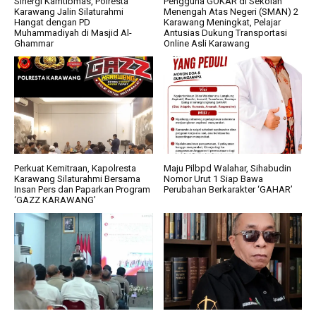
Sinergi Kamtibmas, Polresta
Pengguna GOKAR di Sekolah
Karawang Jalin Silaturahmi
Menengah Atas Negeri (SMAN) 2
Hangat dengan PD
Karawang Meningkat, Pelajar
Muhammadiyah di Masjid Al-
Antusias Dukung Transportasi
Ghammar
Online Asli Karawang
Perkuat Kemitraan, Kapolresta
Maju Pilbpd Walahar, Sihabudin
Karawang Silaturahmi Bersama
Nomor Urut 1 Siap Bawa
Insan Pers dan Paparkan Program
Perubahan Berkarakter ‘GAHAR’
‘GAZZ KARAWANG’