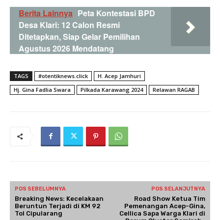
Berita Lainnya
Peta Kontestasi BPD
Desa Klari: 12 Calon Resmi
Ditetapkan, Siap Gelar Pemilihan
Agustus 2026 Mendatang
TAGS
#otentiknews.click
H. Acep Jamhuri
Hj. Gina Fadlia Swara
Pilkada Karawang 2024
Relawan RAGAB
POS SEBELUMNYA
POS SELANJUTNYA
Breaking News: Kecelakaan
Road Show Ketua Tim
Beruntun Terjadi di KM 92
Pemenangan Acep-Gina,
Tol Cipularang
Cellica Sapa Warga Klari di