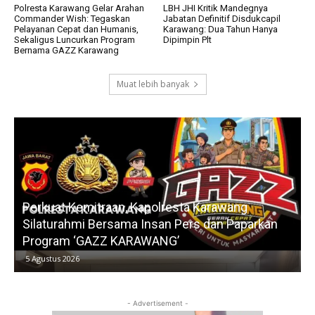
Polresta Karawang Gelar Arahan
LBH JHI Kritik Mandegnya
Commander Wish: Tegaskan
Jabatan Definitif Disdukcapil
Pelayanan Cepat dan Humanis,
Karawang: Dua Tahun Hanya
Sekaligus Luncurkan Program
Dipimpin Plt
Bernama GAZZ Karawang
Muat lebih banyak
Perkuat Kemitraan, Kapolresta Karawang
Silaturahmi Bersama Insan Pers dan Paparkan
Program ‘GAZZ KARAWANG’
5 Agustus 2026
- Advertisement -