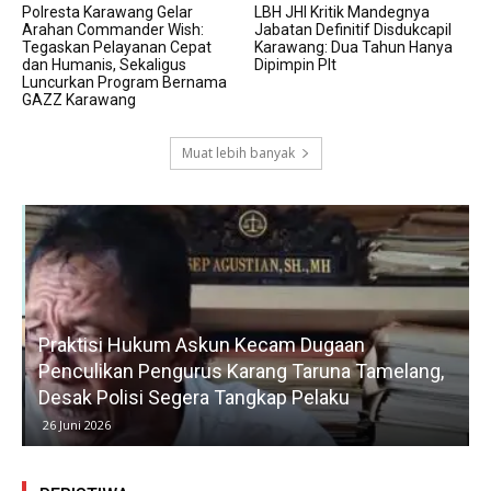
Polresta Karawang Gelar
LBH JHI Kritik Mandegnya
Arahan Commander Wish:
Jabatan Definitif Disdukcapil
Tegaskan Pelayanan Cepat
Karawang: Dua Tahun Hanya
dan Humanis, Sekaligus
Dipimpin Plt
Luncurkan Program Bernama
GAZZ Karawang
Muat lebih banyak
Praktisi Hukum Askun Kecam Dugaan
Penculikan Pengurus Karang Taruna Tamelang,
Desak Polisi Segera Tangkap Pelaku
26 Juni 2026