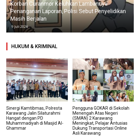
Korban Curanmor Keluhkan Lambannya
Penanganan Laporan, Polisi Sebut Penyelidikan
Masih Berjalan
9 Juli 2026
HUKUM & KRIMINAL
Sinergi Kamtibmas, Polresta
Pengguna GOKAR di Sekolah
Karawang Jalin Silaturahmi
Menengah Atas Negeri
Hangat dengan PD
(SMAN) 2 Karawang
Muhammadiyah di Masjid Al-
Meningkat, Pelajar Antusias
Ghammar
Dukung Transportasi Online
Asli Karawang