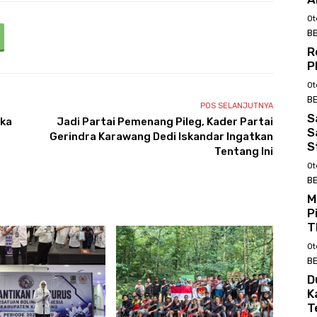
Ot
BE
R
P
Ot
BE
POS SELANJUTNYA
S
uka
Jadi Partai Pemenang Pileg, Kader Partai
S
Gerindra Karawang Dedi Iskandar Ingatkan
S
Tentang Ini
Ot
BE
M
P
T
Ot
BE
D
K
T