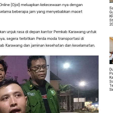
 Online (Ojol) meluapkan kekecewaan nya dengan
Sa
 selama beberapa jam yang menyebabkan macet
G
K
S
2
ukan unjuk rasa di depan kantor Pemkab Karawang untuk
a, segera terbitkan Perda moda transportasi di
mkab Karawang dan jaminan kesehatan dan keselamatan.
D
P
K
So
Te
S