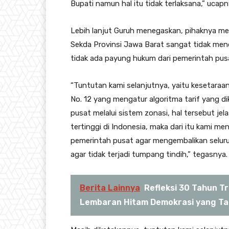
Bupati namun hal itu tidak terlaksana,” ucap
Lebih lanjut Guruh menegaskan, pihaknya m
Sekda Provinsi Jawa Barat sangat tidak mend
tidak ada payung hukum dari pemerintah pusa
“Tuntutan kami selanjutnya, yaitu kesetara
No. 12 yang mengatur algoritma tarif yang d
pusat melalui sistem zonasi, hal tersebut je
tertinggi di Indonesia, maka dari itu kami 
pemerintah pusat agar mengembalikan seluru
agar tidak terjadi tumpang tindih,” tegasnya.
Berita Lainnya
Refleksi 30 Tahun T
Lembaran Hitam Demokrasi yang Tak