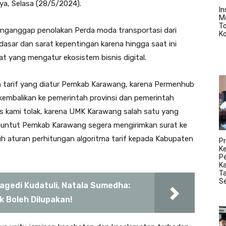
nya, Selasa (28/5/2024).
In
M
T
enganggap penolakan Perda moda transportasi dari
K
asar dan sarat kepentingan karena hingga saat ini
t yang mengatur ekosistem bisnis digital.
an tarif yang diatur Pemkab Karawang, karena Permenhub
ikembalikan ke pemerintah provinsi dan pemerintah
las kami tolak, karena UMK Karawang salah satu yang
menuntut Pemkab Karawang segera mengirimkan surat ke
h aturan perhitungan algoritma tarif kepada Kabupaten
Pr
K
Pe
K
Ta
S
ragedi Kudatuli, Natala Sumedha:
 Boleh Dilupakan!