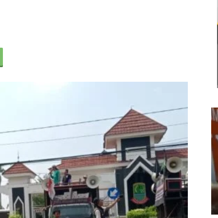
Usut Keras Tawuran Remaja di
Klari, Polres Karawang Lakukan
Olah TKP dan Buru Pelaku
22 Juli 2026