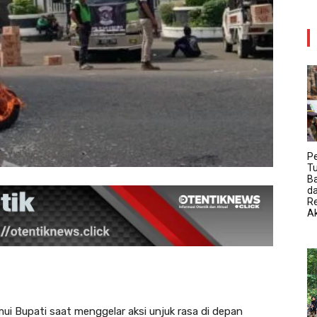
P
T
B
da
R
Ak
ui Bupati saat menggelar aksi unjuk rasa di depan