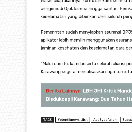
Masih dikatakannya, tuntutan kami selanjut
pengemudi Ojol, karena hingga saat ini Pem
keselamatan yang diberikan oleh seluruh peng
Pemerintah sudah menyiapkan asuransi BPJS 
aplikator lebih memilih menggunakan asurans
jaminan kesehatan dan keselamatan para pen
“Maka dari itu, kami beserta seluruh alians
Karawang segera merealisasikan tiga tuntuta
Berita Lainnya
LBH JHI Kritik Mand
Disdukcapil Karawang: Dua Tahun Ha
TAGS
#otentiknews.click
AepSyaefulloh
Bupa