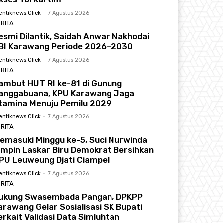
entiknews.click
-
7 Agustus 2026
RITA
esmi Dilantik, Saidah Anwar Nakhodai
BI Karawang Periode 2026–2030
entiknews.click
-
7 Agustus 2026
RITA
ambut HUT RI ke-81 di Gunung
anggabuana, KPU Karawang Jaga
tamina Menuju Pemilu 2029
entiknews.click
-
7 Agustus 2026
RITA
emasuki Minggu ke-5, Suci Nurwinda
impin Laskar Biru Demokrat Bersihkan
PU Leuweung Djati Ciampel
entiknews.click
-
7 Agustus 2026
RITA
ukung Swasembada Pangan, DPKPP
arawang Gelar Sosialisasi SK Bupati
erkait Validasi Data Simluhtan