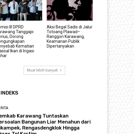
misi III DPRD
Aksi Begal Sadis di Jalur
arawang Tanggapi
Totoang Plawad–
rius, Dorong
Ranggon Karawang,
engungkapan
Keamanan Publik
enyebab Kematian
Dipertanyakan
ssal Ikan di Irigasi
ohar
Muat lebih banyak
INDEKS
RITA
emkab Karawang Tuntaskan
ersoalan Bangunan Liar Menahun dari
ikampek, Rengasdengklok Hingga
kses Tol Kartim