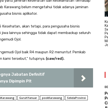
nya yaitu jaminan kesehatan dan keselamatan terhadap
kab Karawang belum mengetahui tidak adanya jaminan
usaha bisnis aplikator.
Ko
K
Kesehatan, akan tetapi, para pengusaha bisnis
Se
i jiwa lainnya sehingga tidak dapat membackup seluruh
P
P
gemudi Ojol.
Ma
J
i pengemudi Ojol baik R4 maupun R2 menuntut Pemkab
n kami tersebut,” tutupnya.
(caw/red).
egnya Jabatan Definitif
nya Dipimpin Plt
BE
P
P
tiKarawang
GuruhYanuar
pookKarawang
SekdaProvinsi
C
A