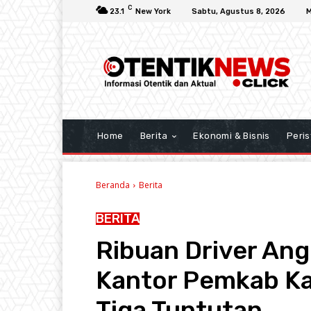
C
23.1
New York
Sabtu, Agustus 8, 2026
M
Home
Berita
Ekonomi & Bisnis
Peris
Beranda
Berita
BERITA
Ribuan Driver Ang
Kantor Pemkab K
Tiga Tuntutan