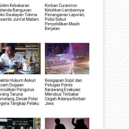
siden Kebakaran
Korban Curanmor
elanda Bangunan
Keluhkan Lambannya
oko Swalayan Tokma
Penanganan Laporan,
osambi Jum’at Malam
Polisi Sebut
Penyelidikan Masih
Berjalan
aktisi Hukum Askun
Kesigapan Sopir dan
ecam Dugaan
Petugas Polres
nculikan Pengurus
Karawang Evakuasi
arang Taruna
Mikrobus Terbakar
melang, Desak Polisi
Cegah Adanya Korban
egera Tangkap Pelaku
Jiwa