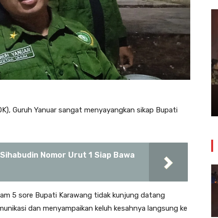
Insiden Kebakaran Melanda
Bangunan Toko Swalayan Tokma
Kosambi Jum’at Malam
24 Juli 2026
OK), Guruh Yanuar sangat menyayangkan sikap Bupati
, Sihabudin Nomor Urut 1 Siap Bawa
am 5 sore Bupati Karawang tidak kunjung datang
komunikasi dan menyampaikan keluh kesahnya langsung ke