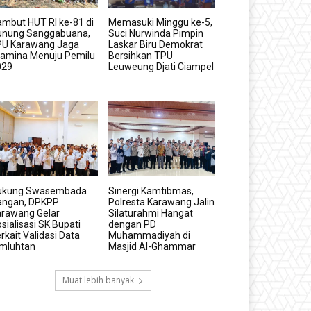
mbut HUT RI ke-81 di
Memasuki Minggu ke-5,
unung Sanggabuana,
Suci Nurwinda Pimpin
PU Karawang Jaga
Laskar Biru Demokrat
tamina Menuju Pemilu
Bersihkan TPU
029
Leuweung Djati Ciampel
ukung Swasembada
Sinergi Kamtibmas,
angan, DPKPP
Polresta Karawang Jalin
arawang Gelar
Silaturahmi Hangat
sialisasi SK Bupati
dengan PD
rkait Validasi Data
Muhammadiyah di
imluhtan
Masjid Al-Ghammar
Muat lebih banyak