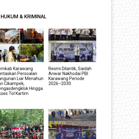
HUKUM & KRIMINAL
emkab Karawang
Resmi Dilantik, Saidah
untaskan Persoalan
Anwar Nakhodai PBI
angunan Liar Menahun
Karawang Periode
ri Cikampek,
2026–2030
engasdengklok Hingga
ses Tol Kartim