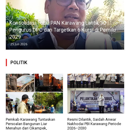
Konsolidasi Total, PAN Karawang Lantik 30
k
Pengurus DPC dan Targetkan 6 Kursi di Pemilu
G
2029
25 Juli 2026
POLITIK
Pemkab Karawang Tuntaskan
Resmi Dilantik, Saidah Anwar
Persoalan Bangunan Liar
Nakhodai PBI Karawang Periode
Menahun dari Cikampek,
2026–2030