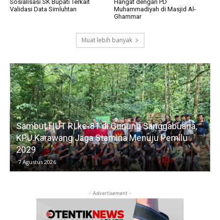
Sosialisasi SK Bupati Terkait
Hangat dengan PD
Validasi Data Simluhtan
Muhammadiyah di Masjid Al-
Ghammar
Muat lebih banyak
Sambut HUT RI ke-81 di Gunung Sanggabuana,
KPU Karawang Jaga Stamina Menuju Pemilu
2029
D
7 Agustus 2026
- Advertisement -