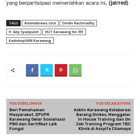
yang berpartisipasi memeriahkan acara ini
. (jat/red)
TAGS
#otentiknews.click
Dindin Rachmadhy
H. Aep Syaepuloh
HUT Karawang Ke-391
KadinkopUKM Karawang
POS SEBELUMNYA
POS SELANJUTNYA
Beri Pemahaman
Asklin Karawang Kolaborasi
Masyarakat, DPUPR
Bareng Dinkes, Menggelar
Karawang Gelar Sosialisasi
In House Training dan On
PBG dan Sertifikat Laik
Job Training Program TBC
Fungsi
Klinik di Assyifa Cilamaya