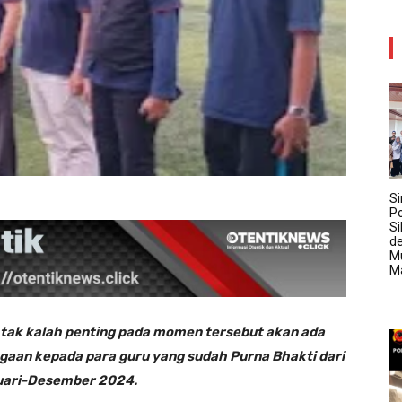
Si
Po
Si
d
M
M
, tak kalah penting pada momen tersebut akan ada
rgaan kepada para guru yang sudah Purna Bhakti dari
uari-Desember 2024.