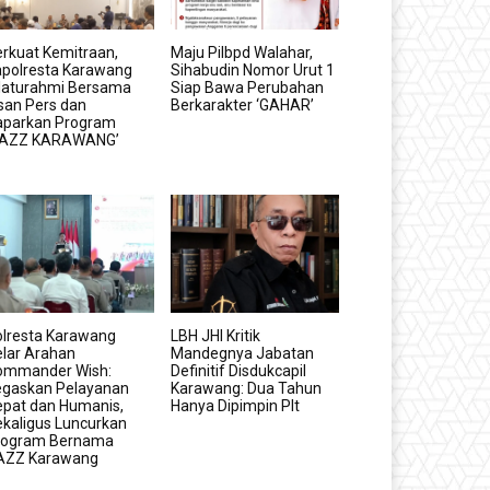
rkuat Kemitraan,
Maju Pilbpd Walahar,
apolresta Karawang
Sihabudin Nomor Urut 1
ilaturahmi Bersama
Siap Bawa Perubahan
san Pers dan
Berkarakter ‘GAHAR’
aparkan Program
GAZZ KARAWANG’
olresta Karawang
LBH JHI Kritik
lar Arahan
Mandegnya Jabatan
ommander Wish:
Definitif Disdukcapil
egaskan Pelayanan
Karawang: Dua Tahun
epat dan Humanis,
Hanya Dipimpin Plt
kaligus Luncurkan
rogram Bernama
AZZ Karawang