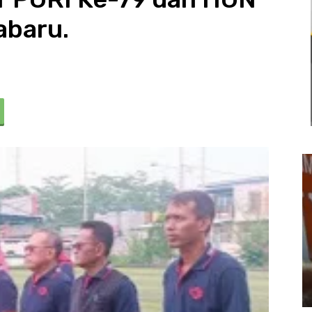
abaru.
Usut Keras Tawuran Remaja di
Klari, Polres Karawang Lakukan
Olah TKP dan Buru Pelaku
22 Juli 2026