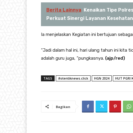
Berita Lainnya
Kenaikan Tipe Polr
Perkuat Sinergi Layanan Kesehata
Ia menjelaskan Kegiatan ini bertujuan sebaga
“Jadi dalam hal ini, hari ulang tahun ini kit
adalah guru juga, “pungkasnya.
(ajp/red)
TAGS
#otentiknews.click
HGN 2024
HUT PGRI 
Bagikan