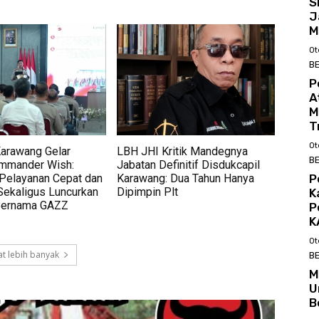
S
J
M
Ot
BE
P
A
M
T
Ot
Karawang Gelar
LBH JHI Kritik Mandegnya
BE
mmander Wish:
Jabatan Definitif Disdukcapil
Pelayanan Cepat dan
Karawang: Dua Tahun Hanya
P
Sekaligus Luncurkan
Dipimpin Plt
K
Bernama GAZZ
P
K
Ot
t lebih banyak
BE
M
U
B