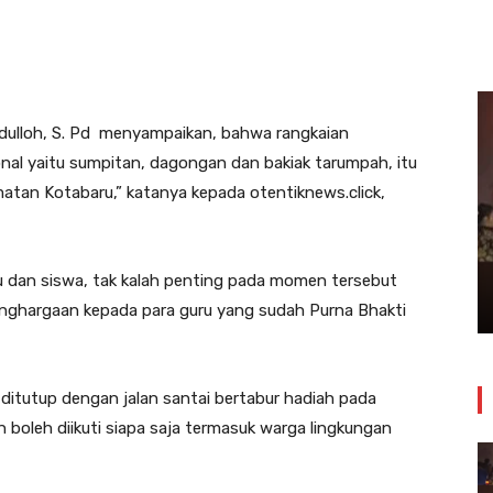
ulloh, S. Pd menyampaikan, bahwa rangkaian
ional yaitu sumpitan, dagongan dan bakiak tarumpah, itu
amatan Kotabaru,” katanya kepada otentiknews.click,
Insiden Kebakaran Melanda
Bangunan Toko Swalayan Tokma
Kosambi Jum’at Malam
ru dan siswa, tak kalah penting pada momen tersebut
24 Juli 2026
penghargaan kepada para guru yang sudah Purna Bhakti
ditutup dengan jalan santai bertabur hadiah pada
n boleh diikuti siapa saja termasuk warga lingkungan