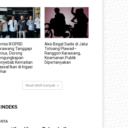
misi III DPRD
Aksi Begal Sadis di Jalur
arawang Tanggapi
Totoang Plawad–
rius, Dorong
Ranggon Karawang,
engungkapan
Keamanan Publik
enyebab Kematian
Dipertanyakan
ssal Ikan di Irigasi
ohar
Muat lebih banyak
INDEKS
RITA