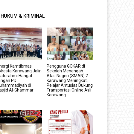
HUKUM & KRIMINAL
nergi Kamtibmas,
Pengguna GOKAR di
lresta Karawang Jalin
Sekolah Menengah
laturahmi Hangat
Atas Negeri (SMAN) 2
engan PD
Karawang Meningkat,
uhammadiyah di
Pelajar Antusias Dukung
asjid Al-Ghammar
Transportasi Online Asli
Karawang