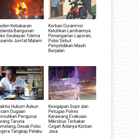
siden Kebakaran
Korban Curanmor
elanda Bangunan
Keluhkan Lambannya
oko Swalayan Tokma
Penanganan Laporan,
osambi Jum’at Malam
Polisi Sebut
Penyelidikan Masih
Berjalan
aktisi Hukum Askun
Kesigapan Sopir dan
ecam Dugaan
Petugas Polres
nculikan Pengurus
Karawang Evakuasi
arang Taruna
Mikrobus Terbakar
melang, Desak Polisi
Cegah Adanya Korban
egera Tangkap Pelaku
Jiwa