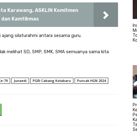
esta Karawang, ASKLIN Komitmen
n dan Kamtibmas
In
M
i ajang silaturahmi antara sesama guru.
T
K
a tidak melihat SD, SMP, SMK, SMA semuanya sama kita
Ke-79
Junaedi
PGRI Cabang Kotabaru
Puncak HGN 2024
Pr
K
Pe
K
Ta
S