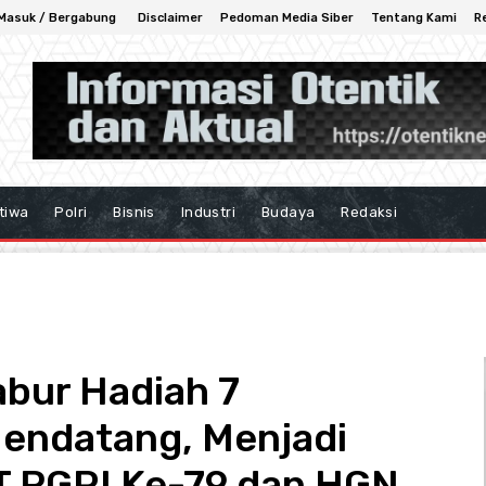
Masuk / Bergabung
Disclaimer
Pedoman Media Siber
Tentang Kami
R
tiwa
Polri
Bisnis
Industri
Budaya
Redaksi
abur Hadiah 7
endatang, Menjadi
 PGRI Ke-79 dan HGN