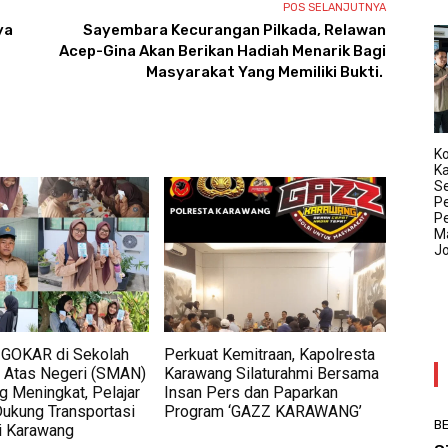
POS SELANJUTNYA
ya
Sayembara Kecurangan Pilkada, Relawan
Acep-Gina Akan Berikan Hadiah Menarik Bagi
Masyarakat Yang Memiliki Bukti.
Ko
K
Se
P
P
Ma
J
GOKAR di Sekolah
Perkuat Kemitraan, Kapolresta
Atas Negeri (SMAN)
Karawang Silaturahmi Bersama
g Meningkat, Pelajar
Insan Pers dan Paparkan
Dukung Transportasi
Program ‘GAZZ KARAWANG’
BE
li Karawang