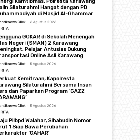
inergi Kamtibmas, Polresta Karawang
alin Silaturahmi Hangat dengan PD
uhammadiyah di Masjid Al-Ghammar
entiknews.click
-
6 Agustus 2026
RITA
engguna GOKAR di Sekolah Menengah
tas Negeri (SMAN) 2 Karawang
eningkat, Pelajar Antusias Dukung
ransportasi Online Asli Karawang
entiknews.click
-
5 Agustus 2026
RITA
erkuat Kemitraan, Kapolresta
arawang Silaturahmi Bersama Insan
ers dan Paparkan Program ‘GAZZ
ARAWANG’
entiknews.click
-
5 Agustus 2026
RITA
aju Pilbpd Walahar, Sihabudin Nomor
rut 1 Siap Bawa Perubahan
erkarakter ‘GAHAR’