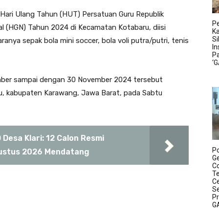
Hari Ulang Tahun (HUT) Persatuan Guru Republik
Pe
al (HGN) Tahun 2024 di Kecamatan Kotabaru, diisi
K
S
anya sepak bola mini soccer, bola voli putra/putri, tenis
In
P
‘
ember sampai dengan 30 November 2024 tersebut
u, kabupaten Karawang, Jawa Barat, pada Sabtu
Desa Klari: 12 Calon Resmi
P
Agustus 2026 Mendatang
Ge
C
T
C
Se
P
G