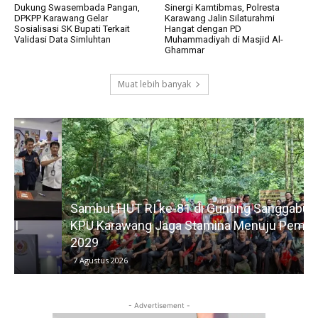
Dukung Swasembada Pangan,
Sinergi Kamtibmas, Polresta
DPKPP Karawang Gelar
Karawang Jalin Silaturahmi
Sosialisasi SK Bupati Terkait
Hangat dengan PD
Validasi Data Simluhtan
Muhammadiyah di Masjid Al-
Ghammar
Muat lebih banyak
Sambut HUT RI ke-81 di Gunung Sanggabuana,
KPU Karawang Jaga Stamina Menuju Pemilu
2029
D
7 Agustus 2026
- Advertisement -