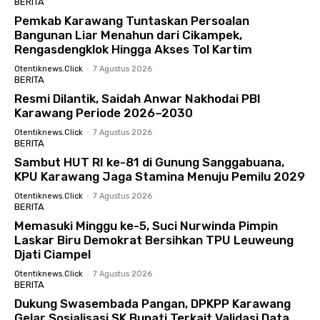
BERITA
Pemkab Karawang Tuntaskan Persoalan
Bangunan Liar Menahun dari Cikampek,
Rengasdengklok Hingga Akses Tol Kartim
Otentiknews.click
-
7 Agustus 2026
BERITA
Resmi Dilantik, Saidah Anwar Nakhodai PBI
Karawang Periode 2026–2030
Otentiknews.click
-
7 Agustus 2026
BERITA
Sambut HUT RI ke-81 di Gunung Sanggabuana,
KPU Karawang Jaga Stamina Menuju Pemilu 2029
Otentiknews.click
-
7 Agustus 2026
BERITA
Memasuki Minggu ke-5, Suci Nurwinda Pimpin
Laskar Biru Demokrat Bersihkan TPU Leuweung
Djati Ciampel
Otentiknews.click
-
7 Agustus 2026
BERITA
Dukung Swasembada Pangan, DPKPP Karawang
Gelar Sosialisasi SK Bupati Terkait Validasi Data