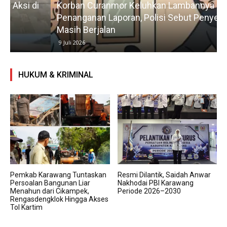
Korban Curanmor Keluhkan Lambannya
Penanganan Laporan, Polisi Sebut Penyelidikan
Masih Berjalan
9 Juli 2026
HUKUM & KRIMINAL
Pemkab Karawang Tuntaskan
Resmi Dilantik, Saidah Anwar
Persoalan Bangunan Liar
Nakhodai PBI Karawang
Menahun dari Cikampek,
Periode 2026–2030
Rengasdengklok Hingga Akses
Tol Kartim