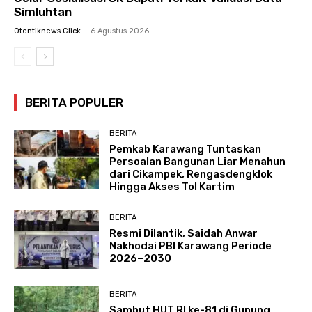
Simluhtan
Otentiknews.click
-
6 Agustus 2026
BERITA POPULER
BERITA
Pemkab Karawang Tuntaskan
Persoalan Bangunan Liar Menahun
dari Cikampek, Rengasdengklok
Hingga Akses Tol Kartim
BERITA
Resmi Dilantik, Saidah Anwar
Nakhodai PBI Karawang Periode
2026–2030
BERITA
Sambut HUT RI ke-81 di Gunung