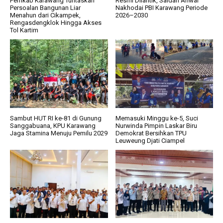
Pemkab Karawang Tuntaskan
Resmi Dilantik, Saidah Anwar
Persoalan Bangunan Liar
Nakhodai PBI Karawang Periode
Menahun dari Cikampek,
2026–2030
Rengasdengklok Hingga Akses
Tol Kartim
Sambut HUT RI ke-81 di Gunung
Memasuki Minggu ke-5, Suci
Sanggabuana, KPU Karawang
Nurwinda Pimpin Laskar Biru
Jaga Stamina Menuju Pemilu 2029
Demokrat Bersihkan TPU
Leuweung Djati Ciampel