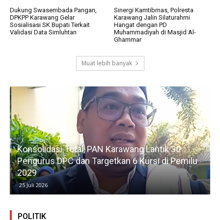
Dukung Swasembada Pangan,
Sinergi Kamtibmas, Polresta
DPKPP Karawang Gelar
Karawang Jalin Silaturahmi
Sosialisasi SK Bupati Terkait
Hangat dengan PD
Validasi Data Simluhtan
Muhammadiyah di Masjid Al-
Ghammar
Muat lebih banyak
Konsolidasi Total, PAN Karawang Lantik 30
k
Pengurus DPC dan Targetkan 6 Kursi di Pemilu
G
2029
25 Juli 2026
POLITIK