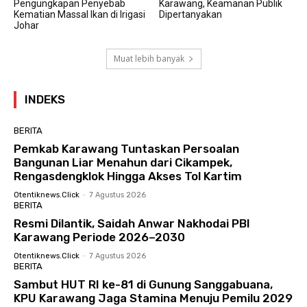
Pengungkapan Penyebab
Karawang, Keamanan Publik
Kematian Massal Ikan di Irigasi
Dipertanyakan
Johar
Muat lebih banyak
INDEKS
BERITA
Pemkab Karawang Tuntaskan Persoalan
Bangunan Liar Menahun dari Cikampek,
Rengasdengklok Hingga Akses Tol Kartim
Otentiknews.click
-
7 Agustus 2026
BERITA
Resmi Dilantik, Saidah Anwar Nakhodai PBI
Karawang Periode 2026–2030
Otentiknews.click
-
7 Agustus 2026
BERITA
Sambut HUT RI ke-81 di Gunung Sanggabuana,
KPU Karawang Jaga Stamina Menuju Pemilu 2029