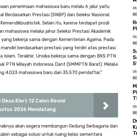
an penerimaan mahasiswa baru melalu 6 jalur yaitu
Ot
BE
nal Berdasarkan Prestasi (SNBP) dan Seleksi Nasional
R
emendikbudristek. Selain itu, karena terdapat prodi
P
n mahasiswa melalui jahur Seleksi Prestasi Akademik
Ot
N yang bekerja sama dengan Kementerian Agama. Pada
BE
i mandiri berdasarkan prestasi yang terdiri atas prestasi
S
a Islam. Terakhir, Unsika bekerja sama dengan BKS PTN
S
S
k PTN Wilayah Indonesia Dant (SMMPTN Barat). Melalui
Ot
ng 4.023 mahasiswa baru dari 35.570 pendaftar,”
BE
M
P
T
Desa Klari: 12 Calon Resmi
Ot
Agustus 2026 Mendatang
BE
D
pihaknya akan segera membangun Gedung Serbaguna dan
K
T
bin sebagai solusi untuk ruang kelas sementara