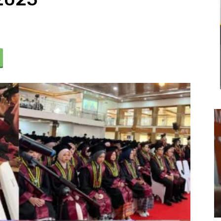
Usut Keras Tawuran Remaja di
Klari, Polres Karawang Lakukan
Olah TKP dan Buru Pelaku
22 Juli 2026