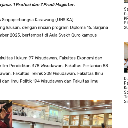
jana, 1 Profesi dan 7 Prodi Magister.
Sa
G
K
s Singaperbangsa Karawang (UNSIKA)
S
g lulusan, dengan rincian program Diploma 16, Sarjana
2
mber 2025, bertempat di Aula Syekh Quro kampus
 Fakultas Hukum 97 Wisudawan, Fakultas Ekonomi dan
n Ilm Pendidikan 378 Wisudawan, Fakultas Pertanian 88
wan, Fakultas Teknik 208 Wisudawan, Fakultas Ilmu
D
 dan Ilmu Politik 194 Wisudawan dan Fakultas Ilmu
P
K
So
Te
S