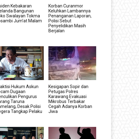
siden Kebakaran
Korban Curanmor
elanda Bangunan
Keluhkan Lambannya
oko Swalayan Tokma
Penanganan Laporan,
osambi Jum’at Malam
Polisi Sebut
Penyelidikan Masih
Berjalan
aktisi Hukum Askun
Kesigapan Sopir dan
ecam Dugaan
Petugas Polres
nculikan Pengurus
Karawang Evakuasi
arang Taruna
Mikrobus Terbakar
melang, Desak Polisi
Cegah Adanya Korban
egera Tangkap Pelaku
Jiwa