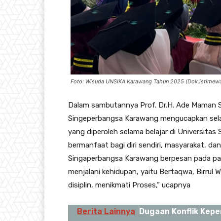
Foto: Wisuda UNSIKA Karawang Tahun 2025 (Dok.istimew
Dalam sambutannya Prof. Dr.H. Ade Maman Su
Singeperbangsa Karawang mengucapkan sela
yang diperoleh selama belajar di Universita
bermanfaat bagi diri sendiri, masyarakat, dan
Singaperbangsa Karawang berpesan pada par
menjalani kehidupan, yaitu Bertaqwa, Birrul 
disiplin, menikmati Proses,” ucapnya
Berita Lainnya
Dugaan Konflik Kep