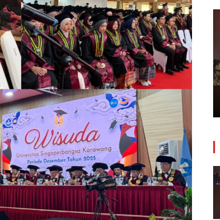
Insiden Kebakaran Melanda
Bangunan Toko Swalayan Tokma
Kosambi Jum’at Malam
24 Juli 2026