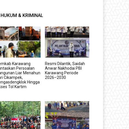
HUKUM & KRIMINAL
emkab Karawang
Resmi Dilantik, Saidah
untaskan Persoalan
Anwar Nakhodai PBI
angunan Liar Menahun
Karawang Periode
ri Cikampek,
2026–2030
engasdengklok Hingga
ses Tol Kartim