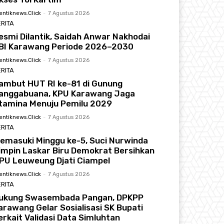
entiknews.click
-
7 Agustus 2026
RITA
esmi Dilantik, Saidah Anwar Nakhodai
BI Karawang Periode 2026–2030
entiknews.click
-
7 Agustus 2026
RITA
ambut HUT RI ke-81 di Gunung
anggabuana, KPU Karawang Jaga
tamina Menuju Pemilu 2029
entiknews.click
-
7 Agustus 2026
RITA
emasuki Minggu ke-5, Suci Nurwinda
impin Laskar Biru Demokrat Bersihkan
PU Leuweung Djati Ciampel
entiknews.click
-
7 Agustus 2026
RITA
ukung Swasembada Pangan, DPKPP
arawang Gelar Sosialisasi SK Bupati
erkait Validasi Data Simluhtan