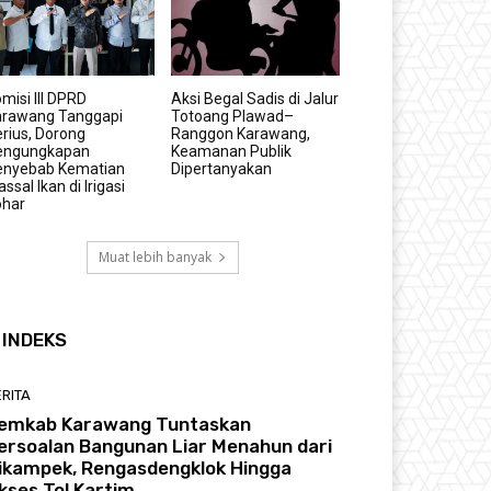
misi III DPRD
Aksi Begal Sadis di Jalur
arawang Tanggapi
Totoang Plawad–
rius, Dorong
Ranggon Karawang,
engungkapan
Keamanan Publik
enyebab Kematian
Dipertanyakan
ssal Ikan di Irigasi
ohar
Muat lebih banyak
INDEKS
RITA
emkab Karawang Tuntaskan
ersoalan Bangunan Liar Menahun dari
ikampek, Rengasdengklok Hingga
kses Tol Kartim