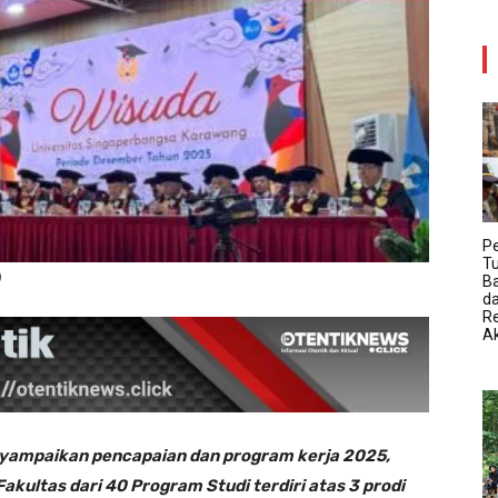
P
T
)
B
da
R
Ak
nyampaikan pencapaian dan program kerja 2025,
Fakultas dari 40 Program Studi terdiri atas 3 prodi