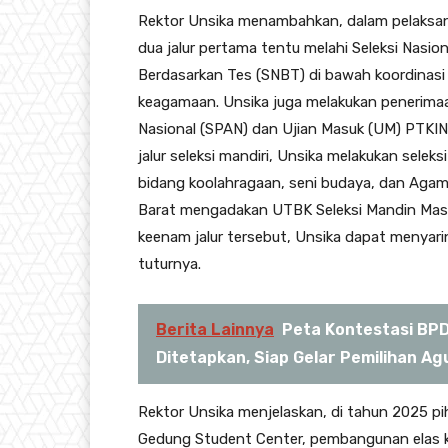
Rektor Unsika menambahkan, dalam pelaksana
dua jalur pertama tentu melahi Seleksi Nasio
Berdasarkan Tes (SNBT) di bawah koordinasi K
keagamaan. Unsika juga melakukan penerimaa
Nasional (SPAN) dan Ujian Masuk (UM) PTKI
jalur seleksi mandiri, Unsika melakukan seleks
bidang koolahragaan, seni budaya, dan Agam
Barat mengadakan UTBK Seleksi Mandin Masu
keenam jalur tersebut, Unsika dapat menyari
tuturnya.
Berita Lainnya
Peta Kontestasi BPD 
Ditetapkan, Siap Gelar Pemilihan 
Rektor Unsika menjelaskan, di tahun 2025 
Gedung Student Center, pembangunan elas ka