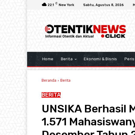
C
22.1
New York
Sabtu, Agustus 8, 2026
M
Home
Berita
Ekonomi & Bisnis
Peris
Beranda
Berita
BERITA
UNSIKA Berhasil 
1.571 Mahasiswany
Desember Tahun 