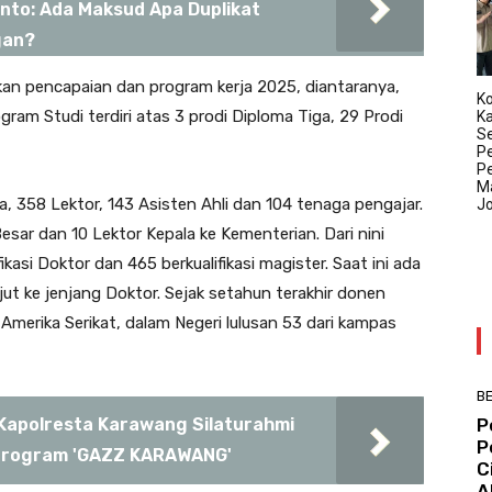
anto: Ada Maksud Apa Duplikat
gan?
an pencapaian dan program kerja 2025, diantaranya,
Ko
ogram Studi terdiri atas 3 prodi Diploma Tiga, 29 Prodi
K
Se
P
P
Ma
a, 358 Lektor, 143 Asisten Ahli dan 104 tenaga pengajar.
J
sar dan 10 Lektor Kepala ke Kementerian. Dari nini
fikasi Doktor dan 465 berkualifikasi magister. Saat ini ada
ut ke jenjang Doktor. Sejak setahun terakhir donen
n Amerika Serikat, dalam Negeri lulusan 53 dari kampas
BE
P
Kapolresta Karawang Silaturahmi
P
 Program 'GAZZ KARAWANG'
C
A