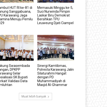
mbut HUT RI ke-81 di
Memasuki Minggu ke-5,
unung Sanggabuana,
Suci Nurwinda Pimpin
PU Karawang Jaga
Laskar Biru Demokrat
tamina Menuju Pemilu
Bersihkan TPU
029
Leuweung Djati Ciampel
ukung Swasembada
Sinergi Kamtibmas,
angan, DPKPP
Polresta Karawang Jalin
arawang Gelar
Silaturahmi Hangat
sialisasi SK Bupati
dengan PD
rkait Validasi Data
Muhammadiyah di
imluhtan
Masjid Al-Ghammar
Muat lebih banyak