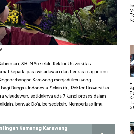
In
M
T
K
a)
herman, SH. M.Sc selalu Rektor Universitas
mat kepada para wisudawan dan berharap agar ilmu
s Singaperbangsa Karawang menjadi ilmu yang
Pr
 bagi Bangsa Indonesia. Selain itu, Rektor Universitas
K
Pe
a wisudawan, setidaknya ada 7 kunci proses dalam
K
Ta
Walidain, banyak Do’a, bersedekah, Memperluas ilmu,
S
entingan Kemenag Karawang