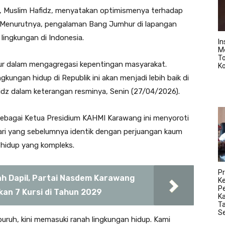
, Muslim Hafidz, menyatakan optimismenya terhadap
. Menurutnya, pengalaman Bang Jumhur di lapangan
lingkungan di Indonesia.
In
M
T
r dalam mengagregasi kepentingan masyarakat.
K
gkungan hidup di Republik ini akan menjadi lebih baik di
idz dalam keterangan resminya, Senin (27/04/2026).
sebagai Ketua Presidium KAHMI Karawang ini menyoroti
Dari yang sebelumnya identik dengan perjuangan kaum
 hidup yang kompleks.
Pr
ah Dapil, Partai Nasdem Karawang
K
Pe
kan 7 Kursi di Tahun 2029
K
Ta
S
buruh, kini memasuki ranah lingkungan hidup. Kami