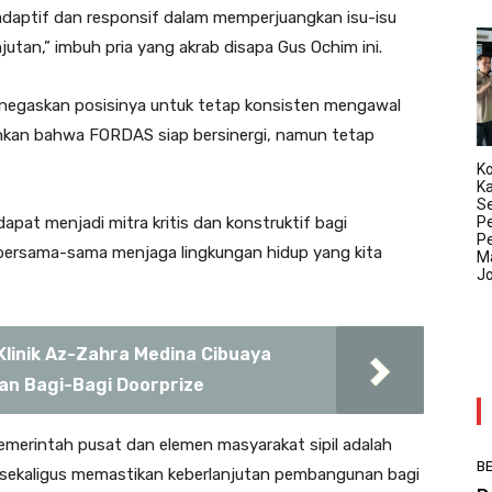
adaptif dan responsif dalam memperjuangkan isu-isu
jutan,” imbuh pria yang akrab disapa Gus Ochim ini.
negaskan posisinya untuk tetap konsisten mengawal
ankan bahwa FORDAS siap bersinergi, namun tetap
Ko
K
Se
P
at menjadi mitra kritis dan konstruktif bagi
P
ersama-sama menjaga lingkungan hidup yang kita
Ma
J
linik Az-Zahra Medina Cibuaya
an Bagi-Bagi Doorprize
merintah pusat dan elemen masyarakat sipil adalah
BE
 sekaligus memastikan keberlanjutan pembangunan bagi