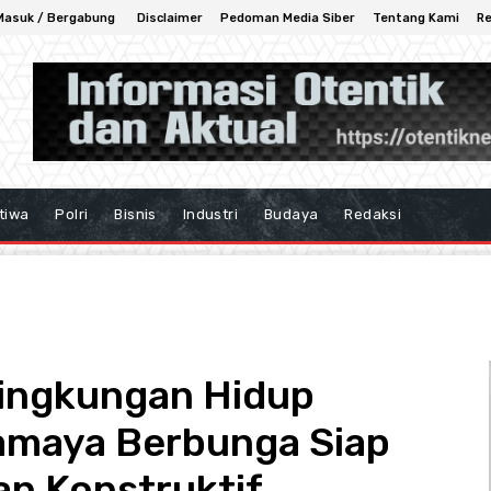
Masuk / Bergabung
Disclaimer
Pedoman Media Siber
Tentang Kami
Re
tiwa
Polri
Bisnis
Industri
Budaya
Redaksi
ingkungan Hidup
amaya Berbunga Siap
dan Konstruktif