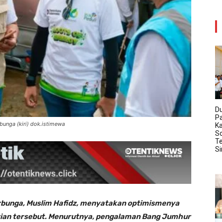
D
P
unga (kiri) dok.istimewa
K
So
Te
S
bunga, Muslim Hafidz, menyatakan optimismenya
ian tersebut. Menurutnya, pengalaman Bang Jumhur