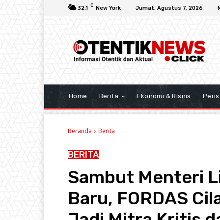
C
32.1
New York
Jumat, Agustus 7, 2026
Home
Berita
Ekonomi & Bisnis
Peris
Beranda
Berita
BERITA
Sambut Menteri L
Baru, FORDAS Cil
Jadi Mitra Kritis 