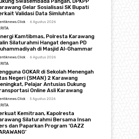
ukung Swasembada Pangan, DPKPP
arawang Gelar Sosialisasi SK Bupati
erkait Validasi Data Simluhtan
entiknews.click
-
6 Agustus 2026
RITA
inergi Kamtibmas, Polresta Karawang
alin Silaturahmi Hangat dengan PD
uhammadiyah di Masjid Al-Ghammar
entiknews.click
-
6 Agustus 2026
RITA
engguna GOKAR di Sekolah Menengah
tas Negeri (SMAN) 2 Karawang
eningkat, Pelajar Antusias Dukung
ransportasi Online Asli Karawang
entiknews.click
-
5 Agustus 2026
RITA
erkuat Kemitraan, Kapolresta
arawang Silaturahmi Bersama Insan
ers dan Paparkan Program ‘GAZZ
ARAWANG’