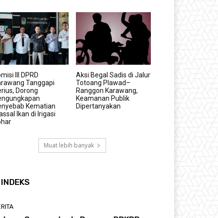
misi III DPRD
Aksi Begal Sadis di Jalur
arawang Tanggapi
Totoang Plawad–
rius, Dorong
Ranggon Karawang,
engungkapan
Keamanan Publik
enyebab Kematian
Dipertanyakan
ssal Ikan di Irigasi
ohar
Muat lebih banyak
INDEKS
RITA