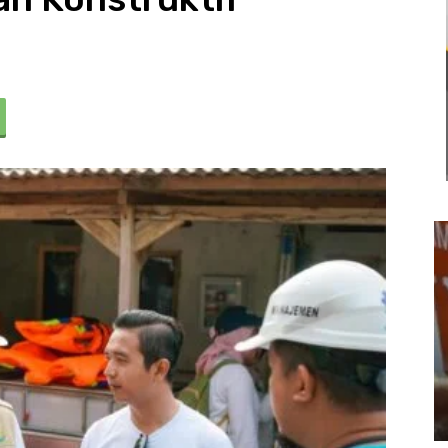
Usut Keras Tawuran Remaja di
Klari, Polres Karawang Lakukan
Olah TKP dan Buru Pelaku
22 Juli 2026