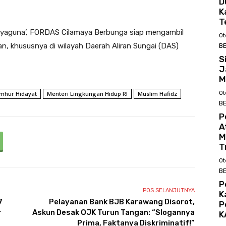
D
K
T
ayaguna’, FORDAS Cilamaya Berbunga siap mengambil
Ot
an, khususnya di wilayah Daerah Aliran Sungai (DAS)
BE
S
J
M
Ot
mhur Hidayat
Menteri Lingkungan Hidup RI
Muslim Hafidz
BE
P
A
M
T
Ot
BE
P
POS SELANJUTNYA
K
7
Pelayanan Bank BJB Karawang Disorot,
P
r
Askun Desak OJK Turun Tangan: “Slogannya
K
Prima, Faktanya Diskriminatif!”