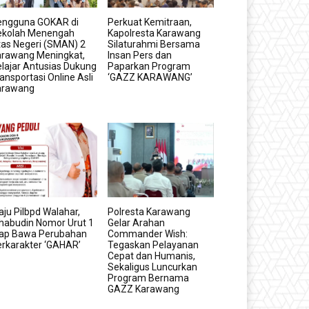
engguna GOKAR di
Perkuat Kemitraan,
ekolah Menengah
Kapolresta Karawang
as Negeri (SMAN) 2
Silaturahmi Bersama
arawang Meningkat,
Insan Pers dan
lajar Antusias Dukung
Paparkan Program
ansportasi Online Asli
‘GAZZ KARAWANG’
arawang
ju Pilbpd Walahar,
Polresta Karawang
habudin Nomor Urut 1
Gelar Arahan
iap Bawa Perubahan
Commander Wish:
rkarakter ‘GAHAR’
Tegaskan Pelayanan
Cepat dan Humanis,
Sekaligus Luncurkan
Program Bernama
GAZZ Karawang