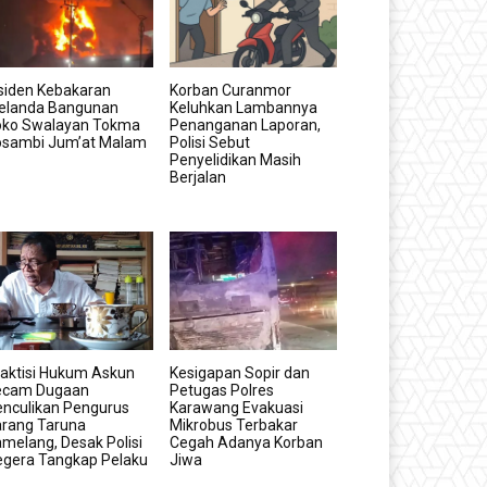
siden Kebakaran
Korban Curanmor
elanda Bangunan
Keluhkan Lambannya
oko Swalayan Tokma
Penanganan Laporan,
osambi Jum’at Malam
Polisi Sebut
Penyelidikan Masih
Berjalan
aktisi Hukum Askun
Kesigapan Sopir dan
ecam Dugaan
Petugas Polres
nculikan Pengurus
Karawang Evakuasi
arang Taruna
Mikrobus Terbakar
melang, Desak Polisi
Cegah Adanya Korban
egera Tangkap Pelaku
Jiwa