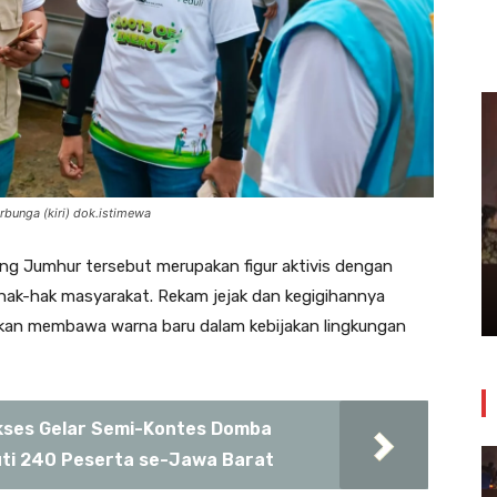
bunga (kiri) dok.istimewa
Insiden Kebakaran Melanda
Bangunan Toko Swalayan Tokma
ng Jumhur tersebut merupakan figur aktivis dengan
Kosambi Jum’at Malam
hak-hak masyarakat. Rekam jejak dan kegigihannya
24 Juli 2026
 akan membawa warna baru dalam kebijakan lingkungan
ses Gelar Semi-Kontes Domba
uti 240 Peserta se-Jawa Barat