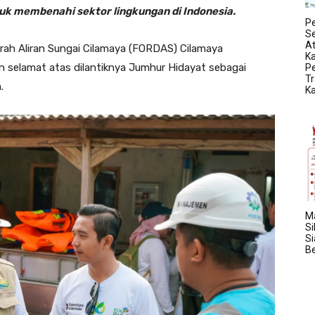
uk membenahi sektor lingkungan di Indonesia.
P
S
At
ah Aliran Sungai Cilamaya (FORDAS) Cilamaya
K
 selamat atas dilantiknya Jumhur Hidayat sebagai
Pe
Tr
.
K
Ma
Si
S
Be