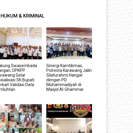
HUKUM & KRIMINAL
ukung Swasembada
Sinergi Kamtibmas,
angan, DPKPP
Polresta Karawang Jalin
arawang Gelar
Silaturahmi Hangat
sialisasi SK Bupati
dengan PD
rkait Validasi Data
Muhammadiyah di
imluhtan
Masjid Al-Ghammar