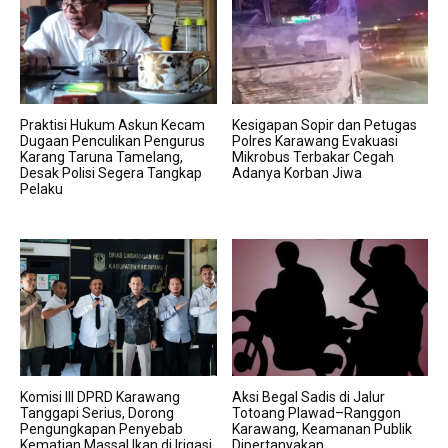
Praktisi Hukum Askun Kecam
Kesigapan Sopir dan Petugas
Dugaan Penculikan Pengurus
Polres Karawang Evakuasi
Karang Taruna Tamelang,
Mikrobus Terbakar Cegah
Desak Polisi Segera Tangkap
Adanya Korban Jiwa
Pelaku
Komisi III DPRD Karawang
Aksi Begal Sadis di Jalur
Tanggapi Serius, Dorong
Totoang Plawad–Ranggon
Pengungkapan Penyebab
Karawang, Keamanan Publik
Kematian Massal Ikan di Irigasi
Dipertanyakan