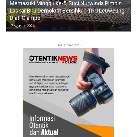
Memasuki Minggu ke-5, Suci Nurwinda Pimpin
Laskar Biru Demokrat Bersihkan TPU Leuweung
G
Djati Ciampel
7 Agustus 2026
- Advertisement -