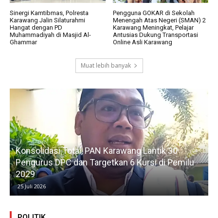
Sinergi Kamtibmas, Polresta
Pengguna GOKAR di Sekolah
Karawang Jalin Silaturahmi
Menengah Atas Negeri (SMAN) 2
Hangat dengan PD
Karawang Meningkat, Pelajar
Muhammadiyah di Masjid Al-
Antusias Dukung Transportasi
Ghammar
Online Asli Karawang
Muat lebih banyak
Konsolidasi Total, PAN Karawang Lantik 30
k
Pengurus DPC dan Targetkan 6 Kursi di Pemilu
G
2029
25 Juli 2026
POLITIK