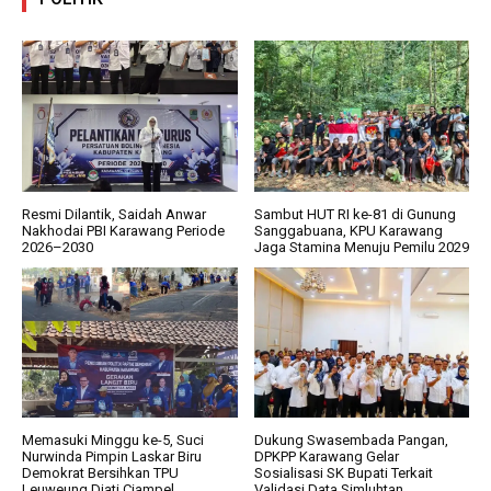
Resmi Dilantik, Saidah Anwar
Sambut HUT RI ke-81 di Gunung
Nakhodai PBI Karawang Periode
Sanggabuana, KPU Karawang
2026–2030
Jaga Stamina Menuju Pemilu 2029
Memasuki Minggu ke-5, Suci
Dukung Swasembada Pangan,
Nurwinda Pimpin Laskar Biru
DPKPP Karawang Gelar
Demokrat Bersihkan TPU
Sosialisasi SK Bupati Terkait
Leuweung Djati Ciampel
Validasi Data Simluhtan