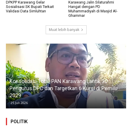
DPKPP Karawang Gelar
Karawang Jalin Silaturahmi
Sosialisasi SK Bupati Terkait
Hangat dengan PD
Validasi Data Simluhtan
Muhammadiyah di Masjid Al-
Ghammar
Muat lebih banyak
Konsolidasi Total, PAN Karawang Lantik 30
k
Pengurus DPC dan Targetkan 6 Kursi di Pemilu
G
2029
25 Juli 2026
POLITIK