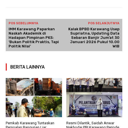
POS SEBELUMNYA
POS SELANJUTNYA
IMM Karawang Paparkan
Kalak BPBD Karawang Usep
Naskah Akademik di
Supriatna, Updating Data
Hadapan Pimpinan PKS:
Sebaran Banjir Jum’at 30
‘Bukan Politik Praktis, Tapi
Januari 2026 Pukul 10.00
Politik Nilai’
WIB
BERITA LAINNYA
Pemkab Karawang Tuntaskan
Resmi Dilantik, Saidah Anwar
Persoalan Bangunan Liar
Nakhodai PBI Karawang Periode